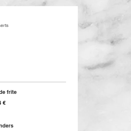
 (nouveau)
erts
e frite
4 €
enders