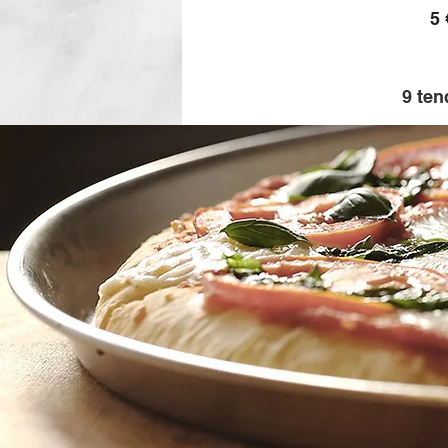
5 
9 ten
9 