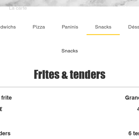
La carte
Nous contacter
Menus
dwichs
Pizza
Paninis
Snacks
Déss
Snacks
Frites & tenders
 frite
Grand
€
ders
6 t