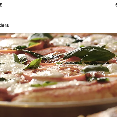
€
ders
€